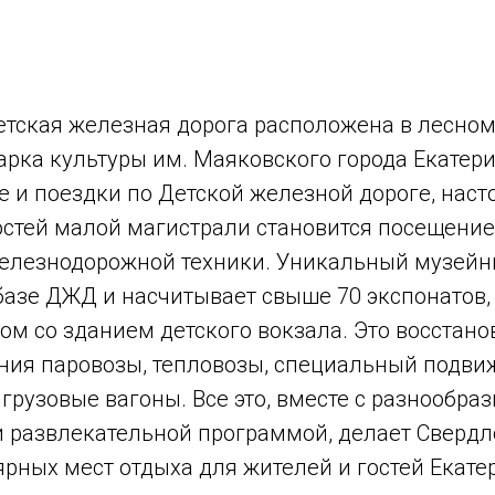
етская железная дорога расположена в лесно
арка культуры им. Маяковского города Екатер
е и поездки по Детской железной дороге, нас
остей малой магистрали становится посещени
елезнодорожной техники. Уникальный музей
азе ДЖД и насчитывает свыше 70 экспонатов, 
ом со зданием детского вокзала. Это восстан
ния паровозы, тепловозы, специальный подвиж
грузовые вагоны. Все это, вместе с разнообра
и развлекательной программой, делает Свер
рных мест отдыха для жителей и гостей Екате