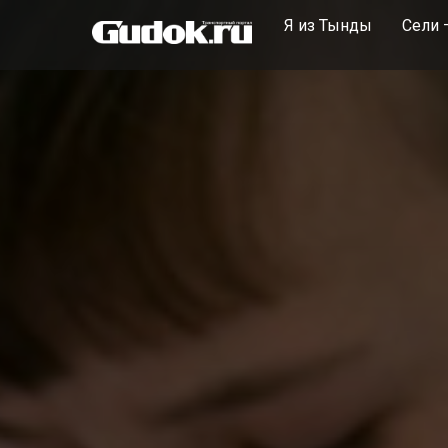
Я из Тынды
Сели 