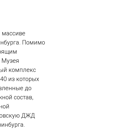
м массиве
инбурга. Помимо
тоящим
е Музея
ный комплекс
40 из которых
овленные до
ной состав,
зной
дловскую ДЖД
ринбурга.